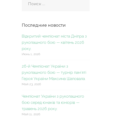
Последние новости
Відкритий чемпіонат міста Дніпра з
рукопашного бою — квітень 2026
року.
Июнь 1, 2026
26-й Чемпіонат України з
рукопашного бою — турнір пам’яті
Героя України Максима Шаповала.
Май 23, 2026
Чемпіонат України з рукопашного
бою серед юнаків та юніорів —
травень 2026 року.
Май 11, 2026